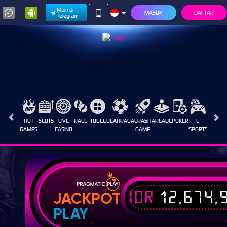
Main di
MASUK
DAFTAR
Telegram
HOT
SLOTS
LIVE
RACE
TOGEL
OLAHRAGA
CRASH
ARCADE
POKER
E-
SABUN
GAMES
CASINO
GAME
SPORTS
AYAM
IDR
12,674,
JACKPOT
PLAY