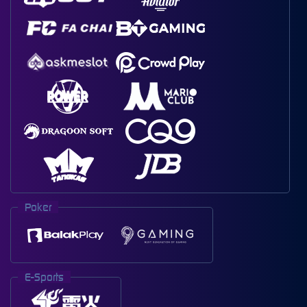
Poker
E-Sports