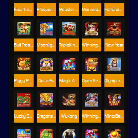
Four Treasures
Prosperity Tiger
Rooster In Love
MarvelousIV
FortuneHorse
Bull Treasure
Moonlight Treasure
TripleKingKong
Winning Mask II
New Year
Piggy Bank
GoLaiFu
Magic Ace
Open Sesame Mega
Olympian Temple
Lucky Dragons
DragonsWorld
Wukong
Winning Mask
MinerBabe