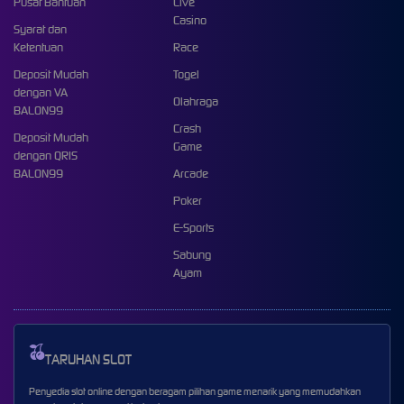
Pusat Bantuan
Live
Casino
Syarat dan
Ketentuan
Race
Deposit Mudah
Togel
dengan VA
Olahraga
BALON99
Crash
Deposit Mudah
Game
dengan QRIS
BALON99
Arcade
Poker
E-Sports
Sabung
Ayam
TARUHAN SLOT
Penyedia slot online dengan beragam pilihan game menarik yang memudahkan