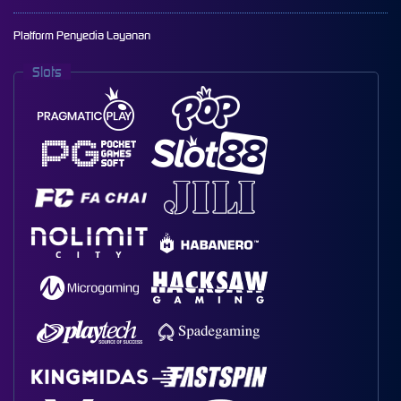
Platform Penyedia Layanan
Slots