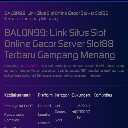
BALON99: Link Situs Slot Online Gacor Server Slot88
Terbaru Gampang Menang
BALON99: Link Situs Slot
Online Gacor Server Slot88
Terbaru Gampang Menang
Bergabung di
BALON99
, situs slot online gacor dengan server Slot88 terbaru yang
gampang menang! Nikmati ratusan game slot terpercaya, RTP tinggi, bonus melimpah, dan
jackpot besar setiap hari. Daftar sekarang dan raih kemenangan maksimal!
Kebijaksanaan
Platform
Kategori
Dukungan
Komunitas
Tentang BALON99
Promosi
Hot
+62878
Games
649067
Responsible
Loyalty
19
Gambling
Slots
Referral