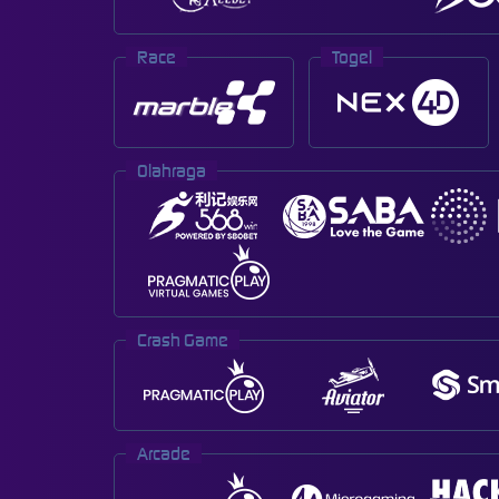
Race
Togel
Olahraga
Crash Game
Arcade