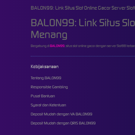
BALON99: Link Situs Slot Online Gacor Server S
BALON99: Link Situs Sl
Menang
Bergabung di
BALON99
, situs slot online gacor dengan server Slot88 te
Kebijaksanaan
Tentang BALON99
Responsible Gambling
Pusat Bantuan
Syarat dan Ketentuan
Deposit Mudah dengan VA BALON99
Deposit Mudah dengan QRIS BALON99