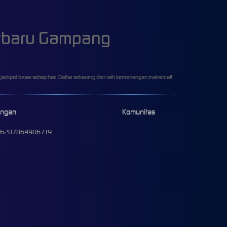
Terbaru Gampang
 jackpot besar setiap hari. Daftar sekarang dan raih kemenangan maksimal!
ngan
Komunitas
+6287864906719