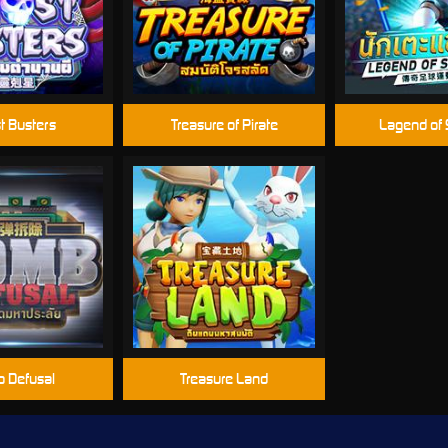
t Busters
Treasure of Pirate
Lagend of 
 Defusal
Treasure Land