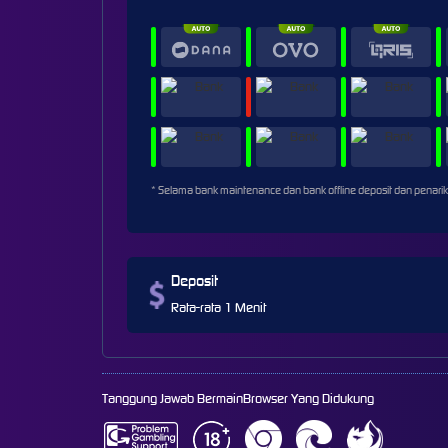
* Selama bank maintenance dan bank offline deposit dan penarik
Deposit
Rata-rata 1 Menit
Tanggung Jawab Bermain
Browser Yang Didukung