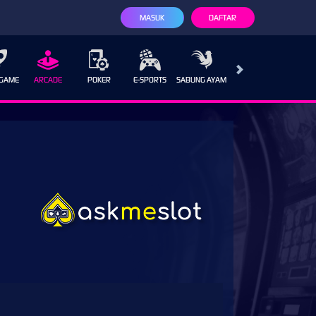
MASUK
DAFTAR
 GAME
ARCADE
POKER
E-SPORTS
SABUNG AYAM
PROMOSI