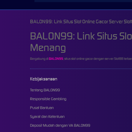
BALON99: Link Situs Slot Online Gacor Server S
BALON99: Link Situs Sl
Menang
Bergabung di
BALON99
, situs slot online gacor dengan server Slot88 te
Kebijaksanaan
Tentang BALON99
Responsible Gambling
Pusat Bantuan
Syarat dan Ketentuan
Deposit Mudah dengan VA BALON99