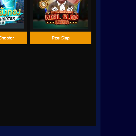
Shooter
Real Slap