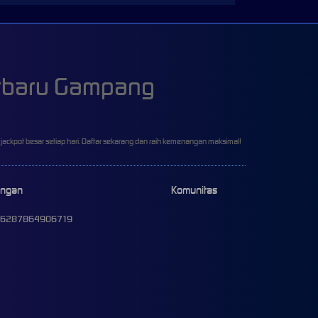
Terbaru Gampang
 jackpot besar setiap hari. Daftar sekarang dan raih kemenangan maksimal!
ngan
Komunitas
+6287864906719