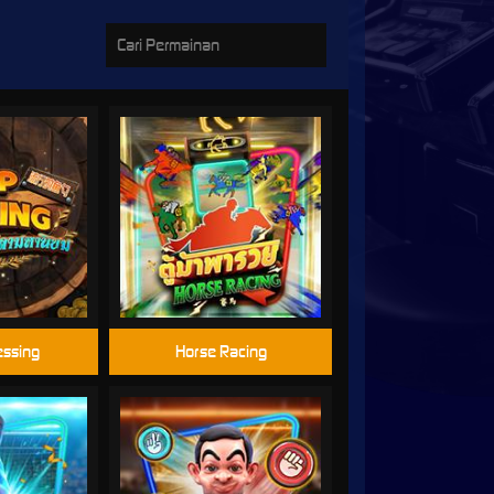
essing
Horse Racing